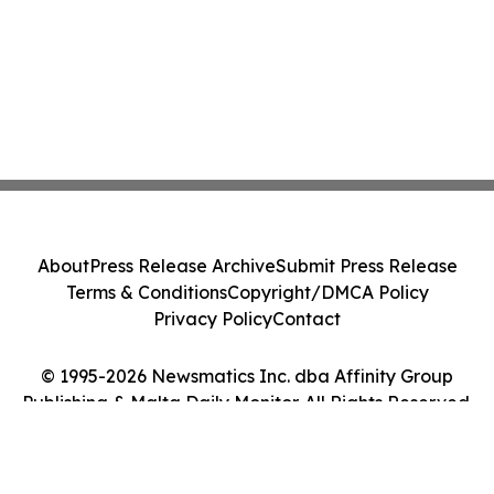
About
Press Release Archive
Submit Press Release
Terms & Conditions
Copyright/DMCA Policy
Privacy Policy
Contact
© 1995-2026 Newsmatics Inc. dba Affinity Group
Publishing & Malta Daily Monitor. All Rights Reserved.
Cookie Settings / Your Privacy Choices